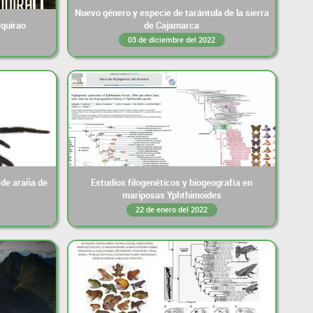
Nuevo género y especie de tarántula de la sierra
quirao
de Cajamarca
03 de diciembre del 2022
 de araña de
Estudios filogenéticos y biogeografía en
mariposas Yphthimoides
22 de enero del 2022