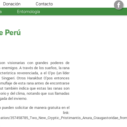
Donación
Contacto
a
Entomología
de Perú
son visionarias con grandes poderes de
os enemigos. A través de los sueños, la rana
cterística reverenciada, a el O'po (un líder
n Singperi. Otros Harakbut O'pos entonces
muflaje de esta rana antes de encontrarse
ut también indica que estas las ranas son
itorio y del clima, notando que sus llamadas
gada del invierno.
 pueden solicitar de manera gratuita en el
nte link:
lication/357458785_Two_New_Cryptic_Pristimantis_Anura_Craugastoridae_fr