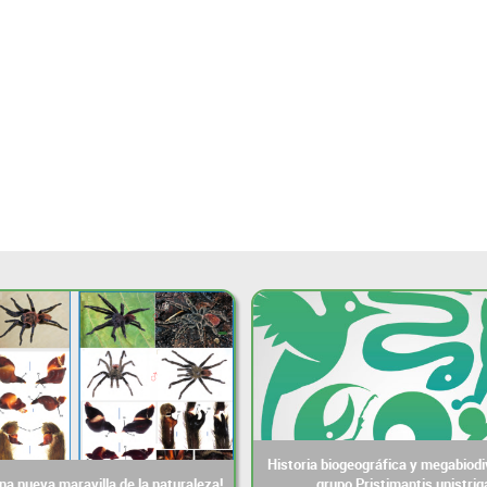
Historia biogeográfica y megabiodi
a nueva maravilla de la naturaleza!
grupo Pristimantis unistrig