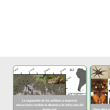
La expansión de los anfibios a mayores
elevaciones modula la dinámica de infección del
hongo quí
¡Descubre un