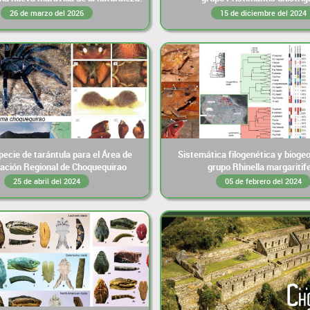
26 de marzo del 2026
15 de diciembre del 2024
ecie de tarántula para el Área de
Sistemática filogenética y biogeo
ación Regional de Choquequirao
grupo Rhinella margaritif
25 de abril del 2024
05 de febrero del 2024