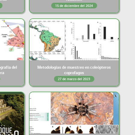
15 de diciembre del 2024
grafía del
Metodologías de muestreo en coleópteros
era
coprofagos
27 de marzo del 2023