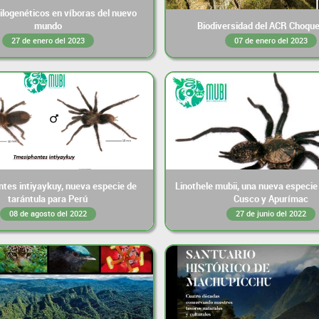
filogenéticos en víboras del nuevo
mundo
Biodiversidad del ACR Choque
27 de enero del 2023
07 de enero del 2023
tes intiyaykuy, nueva especie de
Linothele mubii, una nueva especie
tarántula para Perú
Cusco y Apurímac
08 de agosto del 2022
27 de junio del 2022