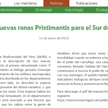
s
Los miembros
Noticias
Publicaciones
Mastozoología
Ornitología
Aracnología
Ecologí
evas ranas Pristimantis para el Sur 
11 de enero del 2022
Harakbut dicen que estas ranas 
 Biodiversidad del Perú (MUBI), e
invisibilidad cuando se enfrenta a l
ron la descripción de dos nuevas
dio el poder del camuflaje, una cara
tis
, el primero denominado como
P.
visionario) llamado Sadnba del Cla
miento al biólogo peruano Giussepe
comenzaron a invocar el poder de ca
cimiento de los anfibios neotropicales
con sus enemigos. El pueblo Harakb
tra distribuida en los departamentos
indicadores biológicos del buen terr
tro lado, se describió la especie
anuncian la lluvia y pronostican la lle
 proviene del idioma Harakbut, y que
an las ranas. Esta especie habita los
Para descargar el pdf del manuscrito
al Amarakaeri, en el departamento
siguie
 está asociado a una historia que
https://www.researchgate.net/pub
 que los sabios entre la gente de