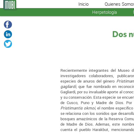
Inicio
Quienes Somo
Herpetología
Dos nu
Recientemente integrantes del Museo de
investigadores colaboradores, publica
especies de anuros del género
Pristiman
gagliardi
, que fue nombrado en reconoci
Gagliardi, por su invaluable aporte al cono
y su conservación. Esta especie se encuen
de Cusco, Puno y Madre de Dios. Por o
Pristimantis okmoi
, el nombre especifico
se relaciona con los sonidos que desarroll
bosques amazónicos de la Reserva Comun
de Madre de Dios. Ademas, este nombre
cuenta el pueblo Harakbut, mencionando