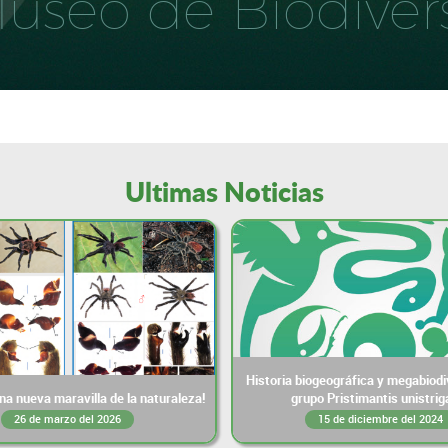
useo de Biodiver
Ultimas Noticias
Historia biogeográfica y megabiodi
a nueva maravilla de la naturaleza!
grupo Pristimantis unistrig
26 de marzo del 2026
15 de diciembre del 2024