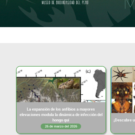
M
La expansión de los anfibios a mayores
elevaciones modula la dinámica de infección del
hongo quí
¡Descubre un
26 de marzo del 2026