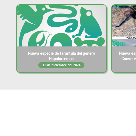
Nueva especie de tarántula del género
Nueva esp
Hapalotremus
Conserv
12 de diciembre del 2024