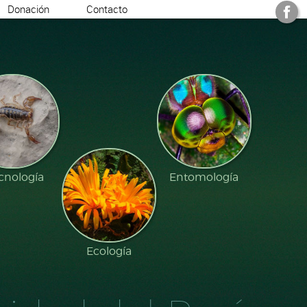
Donación
Contacto
cnología
Entomología
Ecología