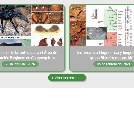
ecie de tarántula para el Área de
Sistemática filogenética y biogeo
ación Regional de Choquequirao
grupo Rhinella margaritif
25 de abril del 2024
05 de febrero del 2024
Todas las noticias