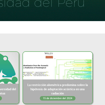
sidad del Perú
La restricción alométrica predomina sobre la
versidad del
hipótesis de adaptación acústica en una
atus
radiación
15 de diciembre del 2024