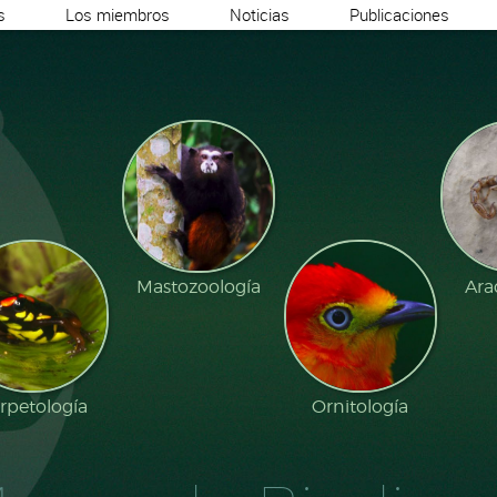
s
Los miembros
Noticias
Publicaciones
Mastozoología
Ara
rpetología
Ornitología