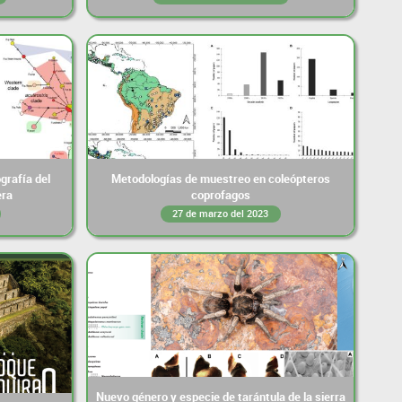
grafía del
Metodologías de muestreo en coleópteros
era
coprofagos
27 de marzo del 2023
Nuevo género y especie de tarántula de la sierra