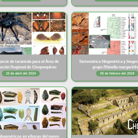
ecie de tarántula para el Área de
Sistemática filogenética y biogeo
ación Regional de Choquequirao
grupo Rhinella margaritif
25 de abril del 2024
05 de febrero del 2024
filogenéticos en víboras del nuevo