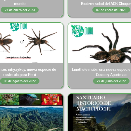
mundo
Biodiversidad del ACR Choque
27 de enero del 2023
07 de enero del 2023
tes intiyaykuy, nueva especie de
Linothele mubii, una nueva especie
tarántula para Perú
Cusco y Apurímac
08 de agosto del 2022
27 de junio del 2022