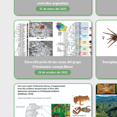
centrales argentinos
31 de enero del 2023
Diversificación de las ranas del grupo
Tmesiphan
Pristimantis conspicillatus
24 de octubre del 2022