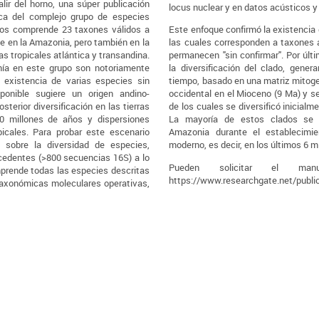
ir del horno, una súper publicación
locus nuclear y en datos acústicos y
ica del complejo grupo de especies
pos comprende 23 taxones válidos a
Este enfoque confirmó la existencia
te en la Amazonia, pero también en la
las cuales corresponden a taxones 
s tropicales atlántica y transandina.
permanecen "sin confirmar". Por últ
mía en este grupo son notoriamente
la diversificación del clado, gener
 existencia de varias especies sin
tiempo, basado en una matriz mitog
sponible sugiere un origen andino-
occidental en el Mioceno (9 Ma) y se
terior diversificación en las tierras
de los cuales se diversificó inicial
0 millones de años y dispersiones
La mayoría de estos clados se d
picales. Para probar este escenario
Amazonia durante el establecimie
o sobre la diversidad de especies,
moderno, es decir, en los últimos 6 m
cedentes (>800 secuencias 16S) a lo
Pueden solicitar el manu
omprende todas las especies descritas
https://www.researchgate.net/publi
taxonómicas moleculares operativas,