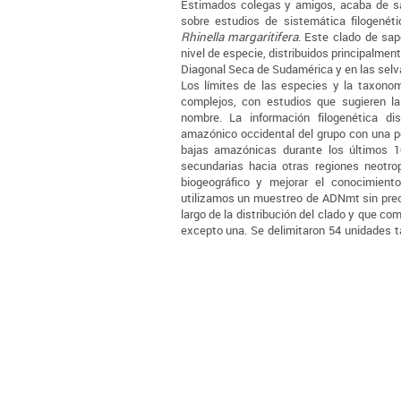
Estimados colegas y amigos, acaba de sal
sobre estudios de sistemática filogenét
Rhinella margaritifera
. Este clado de sa
nivel de especie, distribuidos principalmen
Diagonal Seca de Sudamérica y en las selva
Los límites de las especies y la taxono
complejos, con estudios que sugieren la
nombre. La información filogenética di
amazónico occidental del grupo con una pos
bajas amazónicas durante los últimos 1
secundarias hacia otras regiones neotro
biogeográfico y mejorar el conocimient
utilizamos un muestreo de ADNmt sin pre
largo de la distribución del clado y que c
excepto una. Se delimitaron 54 unidades 