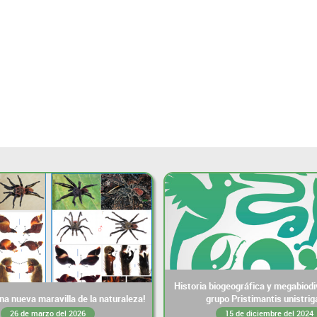
Historia biogeográfica y megabiodi
a nueva maravilla de la naturaleza!
grupo Pristimantis unistrig
26 de marzo del 2026
15 de diciembre del 2024