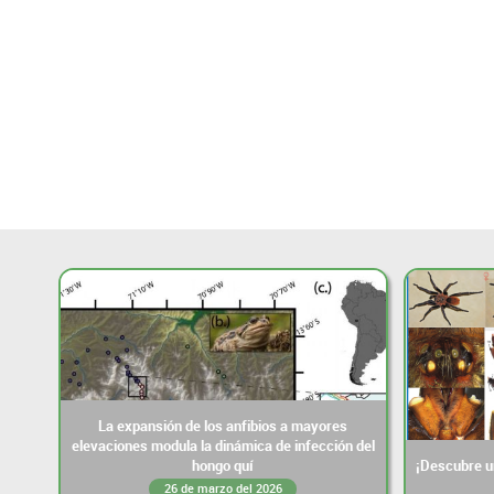
La expansión de los anfibios a mayores
elevaciones modula la dinámica de infección del
hongo quí
¡Descubre un
26 de marzo del 2026