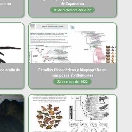
quirao
de Cajamarca
03 de diciembre del 2022
 de araña de
Estudios filogenéticos y biogeografía en
mariposas Yphthimoides
22 de enero del 2022