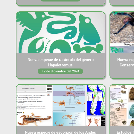
Nueva especie de tarántula del género
Nueva esp
Hapalotremus
Conserv
12 de diciembre del 2024
Nueva especie de escorpión de los Andes
Estudios 