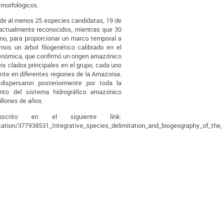
 morfológicos.
 de al menos 25 especies candidatas, 19 de
actualmente reconocidos, mientras que 30
imo, para proporcionar un marco temporal a
amos un árbol filogenético calibrado en el
enómica, que confirmó un origen amazónico
is clados principales en el grupo, cada uno
mente en diferentes regiones de la Amazonia.
ispersaron posteriormente por toda la
nto del sistema hidrográfico amazónico
illones de años.
scrito en el siguiente link:
cation/377938531_Integrative_species_delimitation_and_biogeography_of_the